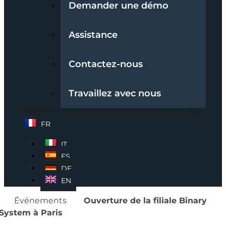
Demander une démo
Assistance
Contactez-nous
Travaillez avec nous
FR
IT
ES
DE
EN
Événements
Ouverture de la filiale Binary
System à Paris