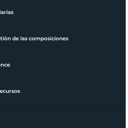
iarias
stión de las composiciones
ence
recursos