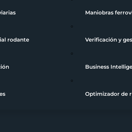
iarias
Maniobras ferrov
ial rodante
Verificación y ge
ción
Business Intellig
es
Optimizador de 