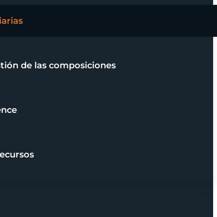
iarias
stión de las composiciones
ence
recursos