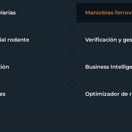
iarias
Maniobras ferrov
ial rodante
Verificación y ge
ción
Business Intellig
es
Optimizador de 