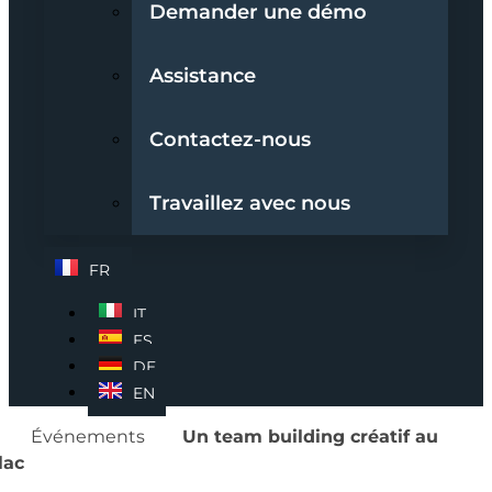
Demander une démo
Assistance
Contactez-nous
Travaillez avec nous
FR
IT
ES
DE
EN
Événements
Un team building créatif au
lac