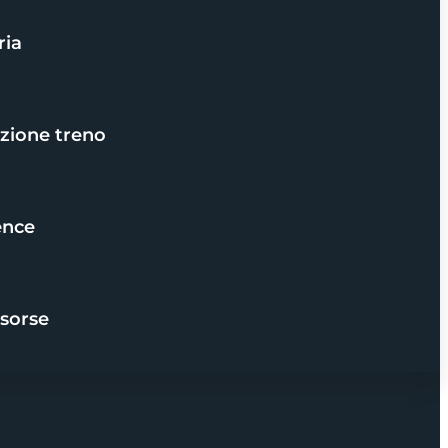
ria
azione treno
ence
isorse