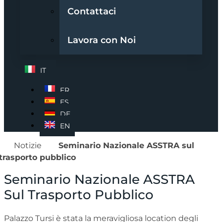
Contattaci
Lavora con Noi
IT
FR
ES
DE
EN
Notizie
Seminario Nazionale ASSTRA sul
trasporto pubblico
Seminario Nazionale ASSTRA
Sul Trasporto Pubblico
Palazzo Tursi è stata la meravigliosa location degli