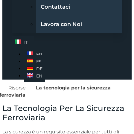
Contattaci
Lavora con Noi
IT
FR
ES
DE
EN
Risorse
La tecnologia per la sicurezza
ferroviaria
La Tecnologia Per La Sicurezza
Ferroviaria
La sicurezza è un requisito essenziale per tutti gli