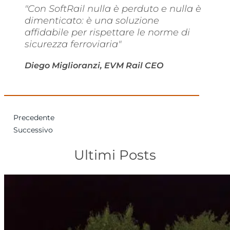
"Con SoftRail nulla è perduto e nulla è
dimenticato: è una soluzione
affidabile per rispettare le norme di
sicurezza ferroviaria"
Diego Miglioranzi, EVM Rail CEO
Precedente
Successivo
Ultimi Posts