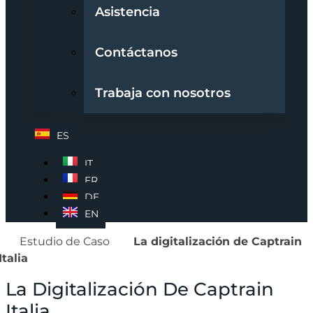
Asistencia
Contáctanos
Trabaja con nosotros
ES
IT
FR
DE
EN
Estudio de Caso
La digitalización de Captrain
Italia
La Digitalización De Captrain
Italia