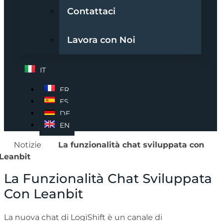
Contattaci
Lavora con Noi
IT
FR
ES
DE
EN
Notizie
La funzionalità chat sviluppata con
Leanbit
La Funzionalità Chat Sviluppata
Con Leanbit
La nuova chat di LogiShift è un canale di