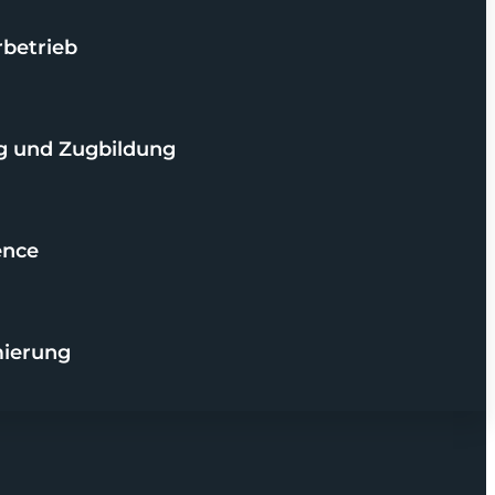
rbetrieb
 und Zugbildung
ence
mierung