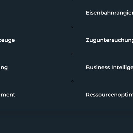
Eisenbahnrangie
zeuge
Zuguntersuchung
ung
Business Intellig
gement
Ressourcenopti