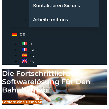
Kontaktieren Sie uns
Arbeite mit uns
DE
IT
FR
ES
EN
Die Fortschrittlichste
Softwarelösung Für Den
Bahnbetrieb
Fordere eine Demo an